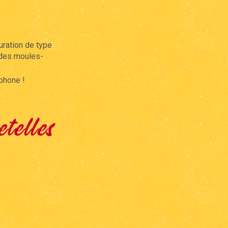
uration de type
e des moules-
éphone !