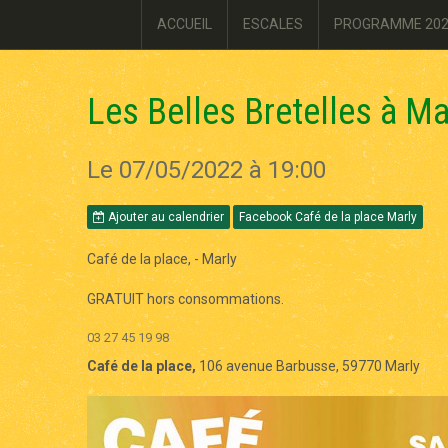
ACCUEIL
ESCALES
PROGRAMME 20
Les Belles Bretelles à Ma
Le 07/05/2022
à 19:00
Ajouter au calendrier
Facebook Café de la place Marly
Café de la place, - Marly
GRATUIT hors consommations.
03 27 45 19 98
Café de la place,
106 avenue Barbusse, 59770 Marly