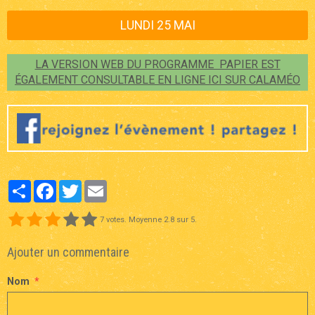
LUNDI 25 MAI
LA VERSION WEB DU PROGRAMME PAPIER EST
ÉGALEMENT CONSULTABLE EN LIGNE ICI SUR CALAMÉO
Partager
Facebook
Twitter
Email
7
votes. Moyenne
2.8
sur 5.
Ajouter un commentaire
Nom