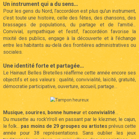
Un instrument qui a du sens…
Pour les gens du Nord, l'accordéon est plus qu'un instrument,
c'est toute une histoire, celle des fêtes, des chansons, des
brassages de populations, du partage et de l'amitié...
Convivial, sympathique et festif, l’accordéon favorise la
mixité des publics, engage à la découverte et à l’échange
entre les habitants au-delà des frontières administratives ou
sociales.
Une identité forte et partagée…
Le Hainaut Belles Bretelles réaffirme cette année encore ses
objectifs et ses valeurs : qualité, convivialité, laïcité, gratuité,
démocratie participative, ouverture, accueil, partage…
Musique
,
sourires
,
bonne humeur
et
convivialité
…
Du musette au rock’n’roll en passant par le klezmer, le cajun,
le folk...
pas moins de 29 groupes ou artistes
prévus cette
année pour 38 représentations. Sans oublier les jeux