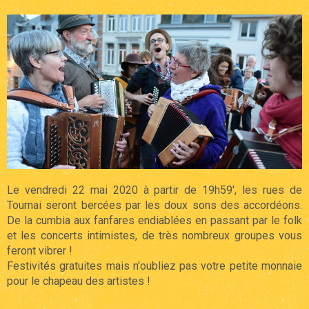
Le vendredi 22 mai 2020 à partir de 19h59', les rues de
Tournai seront bercées par les doux sons des accordéons.
De la cumbia aux fanfares endiablées en passant par le folk
et les concerts intimistes, de très nombreux groupes vous
feront vibrer !
Festivités gratuites mais n'oubliez pas votre petite monnaie
pour le chapeau des artistes !