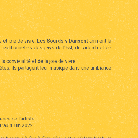
 et joie de vivre,
Les Sourds y Dansent
animent la
raditionnelles des pays de l'Est, de yiddish et de
a convivialité et de la joie de vivre.
rètes, ils partagent leur musique dans une ambiance
nce de l'artiste.
u'au 4 juin 2022.