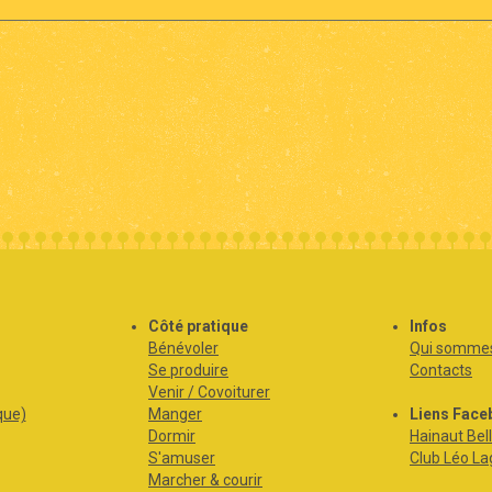
s
Côté pratique
Infos
Bénévoler
Qui sommes
Se produire
Contacts
Venir / Covoiturer
que)
Manger
Liens Face
Dormir
Hainaut Bell
S'amuser
Club Léo La
Marcher & courir