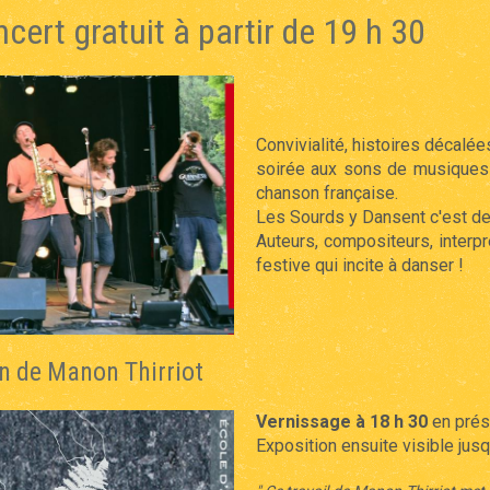
ert gratuit à partir de 19 h 30
Convivialité, histoires décalées
soirée
aux sons de musiques t
chanson française.
Les Sourds y Dansent c'est de l
Auteurs, compositeurs, interp
festive qui incite à danser !
on de Manon Thirriot
Vernissage à 18 h 30
en prése
Exposition ensuite visible jusq