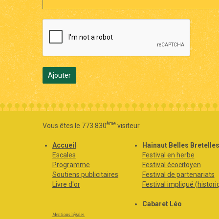
Ajouter
ème
Vous êtes le 773 830
visiteur
Accueil
Hainaut Belles Bretelle
Escales
Festival en herbe
Programme
Festival écocitoyen
Soutiens publicitaires
Festival de partenariats
Livre d'or
Festival impliqué (histori
Cabaret Léo
Mentions légales