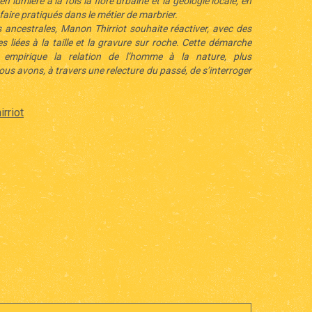
n lumière à la fois la flore urbaine et la géologie locale, en
faire pratiqués dans le métier de marbrier.
s ancestrales, Manon Thirriot souhaite réactiver, avec des
 liées à la taille et la gravure sur roche. Cette démarche
 empirique la relation de l’homme à la nature, plus
ous avons, à travers une relecture du passé, de s’interroger
irriot