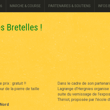
26
MARCHE & COURSE
PARTENAIRES & SOUTIENS
INFOS 
s Bretelles !
prix : gratuit !!
Dans le cadre de son partenari
r de la pierre de taille
Lagrange d'Hergnies organise 
suite du vernissage de l’expos
Thirriot, proposée par l'école d'
-Nord