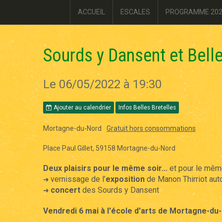
ACCUEIL
ESCALES
PROGRAMME 20
Sourds y Dansent et Belle
Le 06/05/2022
à 19:30
Ajouter au calendrier
Infos Belles Bretelles
Mortagne-du-Nord
Gratuit hors consommations
Place Paul Gillet, 59158 Mortagne-du-Nord
Deux plaisirs pour le même soir...
et pour le même 
vernissage de l’
exposition
de Manon Thirriot autou
➜
concert
des Sourds y Dansent
➜
Vendredi 6 mai à l'école d'arts de Mortagne-du