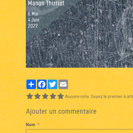
Partager
Facebook
Twitter
Email
Aucune note. Soyez le premier à attr
Ajouter un commentaire
Nom