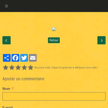
Retour
Partager
Facebook
Twitter
Email
Aucune note. Soyez le premier à attribuer une note !
Ajouter un commentaire
Nom
E-mail