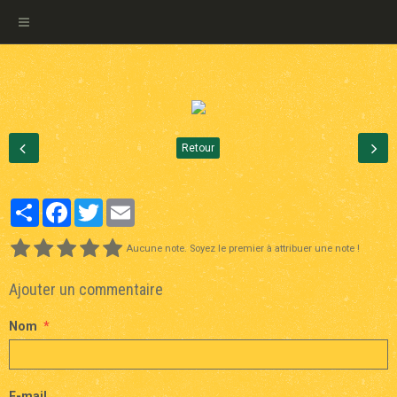
Retour
Partager
Facebook
Twitter
Email
Aucune note. Soyez le premier à attribuer une note !
Ajouter un commentaire
Nom
E-mail