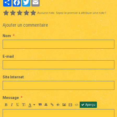
Partager
Facebook
Twitter
Email
Aucune note. Soyez le premier à attribuer une note !
Ajouter un commentaire
Nom
E-mail
Site Internet
Message
Aperçu