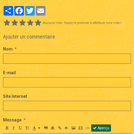
Partager
Facebook
Twitter
Email
Aucune note. Soyez le premier à attribuer une note !
Ajouter un commentaire
Nom
E-mail
Site Internet
Message
Aperçu