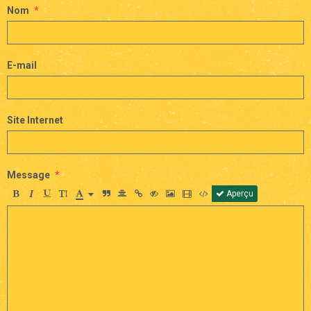
Nom
E-mail
Site Internet
Message
Aperçu