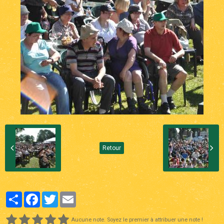
Retour
Partager
Facebook
Twitter
Email
Aucune note. Soyez le premier à attribuer une note !