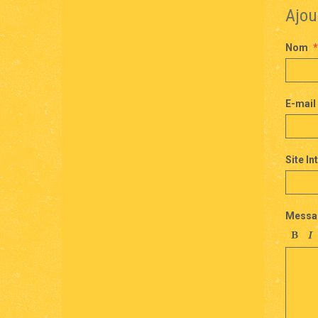
Ajou
Nom
E-mail
Site In
Messa