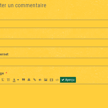
ter un commentaire
ternet
ge
Aperçu