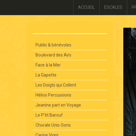
ACCUEIL
ESCALES
P
Public & bénévoles
Boulevard des Airs
Face à la Mer
La Gapette
Les Doigts qui Collent
Hélios Percussions
Jeanine part en Voyage
Le P’tit Barouf
Chorale Unis-Sons
Carine Vigni