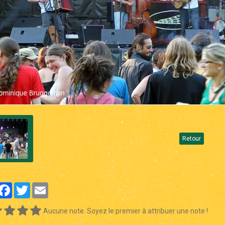
Retour
artager
Facebook
Twitter
Email
Aucune note. Soyez le premier à attribuer une note !