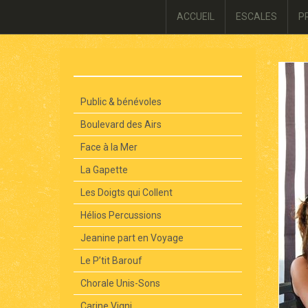
ACCUEIL
ESCALES
P
Public & bénévoles
Boulevard des Airs
Face à la Mer
La Gapette
Les Doigts qui Collent
Hélios Percussions
Jeanine part en Voyage
Le P’tit Barouf
Chorale Unis-Sons
Carine Vigni