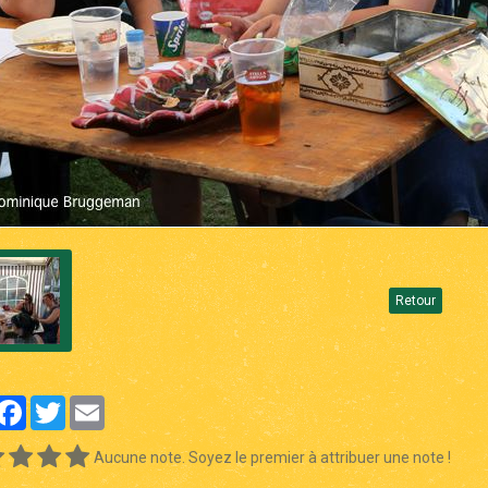
Retour
artager
Facebook
Twitter
Email
Aucune note. Soyez le premier à attribuer une note !