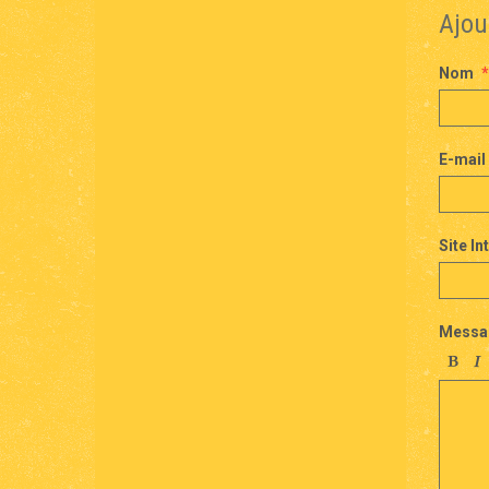
Ajou
Nom
E-mail
Site In
Messa