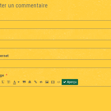
ter un commentaire
ternet
ge
Aperçu