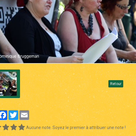
Retour
artager
Facebook
Twitter
Email
Aucune note. Soyez le premier à attribuer une note !