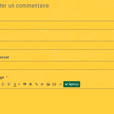
ter un commentaire
ternet
ge
Aperçu