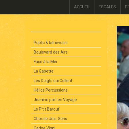
ACCUEIL
ESCALES
P
Public & bénévoles
Boulevard des Airs
Face à la Mer
La Gapette
Les Doigts qui Collent
Hélios Percussions
Jeanine part en Voyage
Le P’tit Barouf
Chorale Unis-Sons
Carine Vigni