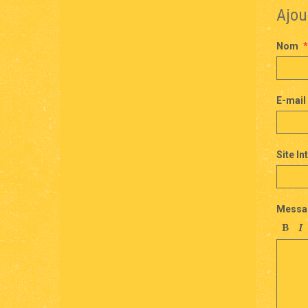
Ajou
Nom
E-mail
Site In
Messa