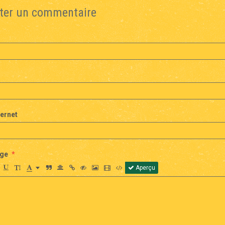
ter un commentaire
ternet
ge
Aperçu