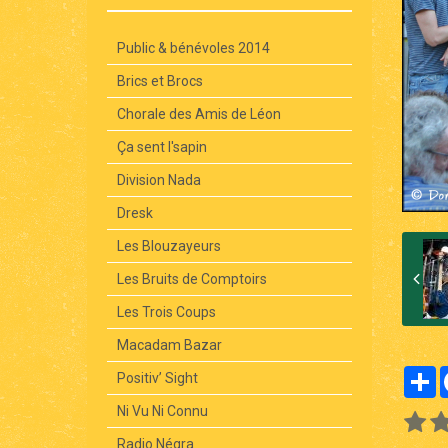
Public & bénévoles 2014
Brics et Brocs
Chorale des Amis de Léon
Ça sent l'sapin
Division Nada
Dresk
Les Blouzayeurs
Les Bruits de Comptoirs
Les Trois Coups
Macadam Bazar
P
Positiv’ Sight
Ni Vu Ni Connu
Radio Négra