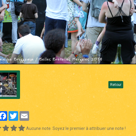
Retour
artager
Facebook
Twitter
Email
Aucune note. Soyez le premier à attribuer une note !