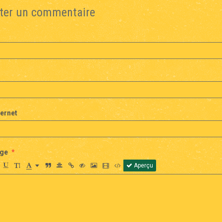
ter un commentaire
ternet
ge
Aperçu