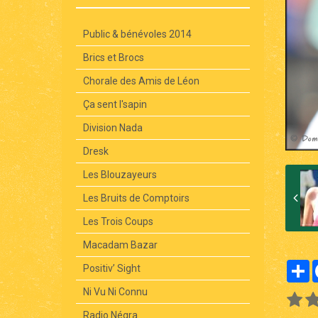
Public & bénévoles 2014
Brics et Brocs
Chorale des Amis de Léon
Ça sent l'sapin
Division Nada
Dresk
Les Blouzayeurs
Les Bruits de Comptoirs
Les Trois Coups
Macadam Bazar
P
Positiv’ Sight
Ni Vu Ni Connu
Radio Négra