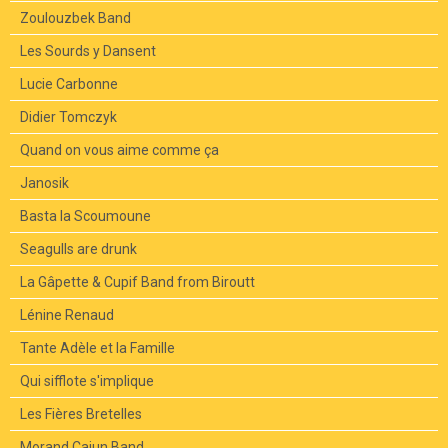
Zoulouzbek Band
Les Sourds y Dansent
Lucie Carbonne
Didier Tomczyk
Quand on vous aime comme ça
Janosik
Basta la Scoumoune
Seagulls are drunk
La Gâpette & Cupif Band from Biroutt
Lénine Renaud
Tante Adèle et la Famille
Qui sifflote s'implique
Les Fières Bretelles
Morand Cajun Band