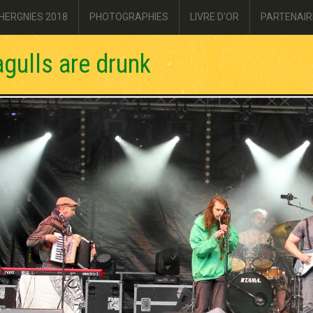
HERGNIES 2018
PHOTOGRAPHIES
LIVRE D'OR
PARTENAIR
gulls are drunk