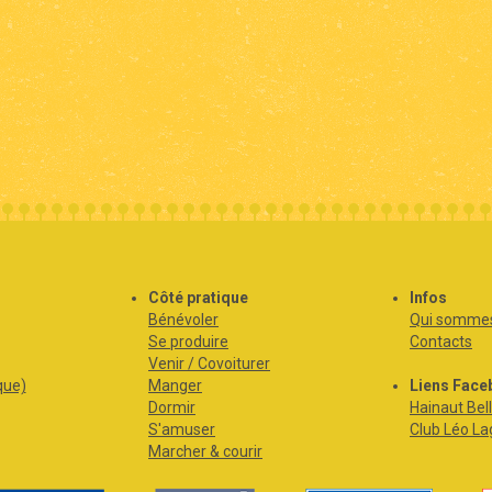
s
Côté pratique
Infos
Bénévoler
Qui sommes
Se produire
Contacts
Venir / Covoiturer
que)
Manger
Liens Face
Dormir
Hainaut Bell
S'amuser
Club Léo La
Marcher & courir