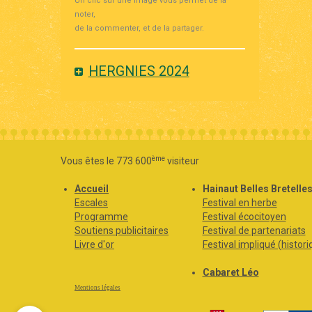
Un clic sur une image vous permet de la
noter,
de la commenter, et de la partager.
HERGNIES 2024
ème
Vous êtes le 773 600
visiteur
Accueil
Hainaut Belles Bretelle
Escales
Festival en herbe
Programme
Festival écocitoyen
Soutiens publicitaires
Festival de partenariats
Livre d'or
Festival impliqué (histori
Cabaret Léo
Mentions légales