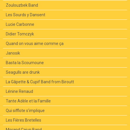
Zoulouzbek Band
Les Sourds y Dansent
Lucie Carbonne
Didier Tomczyk
Quand on vous aime comme ça
Janosik
Basta la Scoumoune
Seagulls are drunk
La Gâpette & Cupif Band from Biroutt
Lénine Renaud
Tante Adèle et la Famille
Qui sifflote s'implique
Les Fières Bretelles
Morand Cajun Band